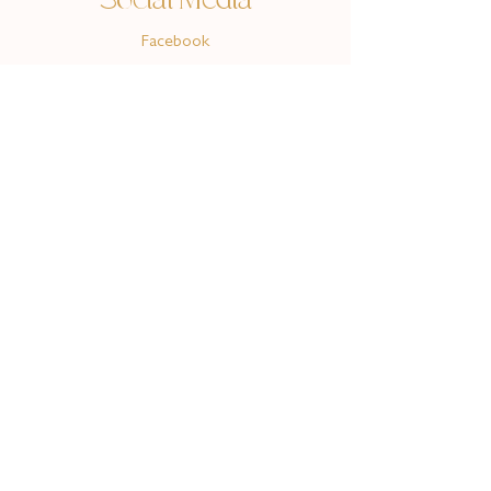
Social Media
Facebook
Instagram
Youtube
© 2024
Valeska Rosenberg & Trajan Rosenberg GbR
mit Liebe gestaltet
alchemilladesign
Menü
Praxis
Frauen
Kids & Teens
Familien