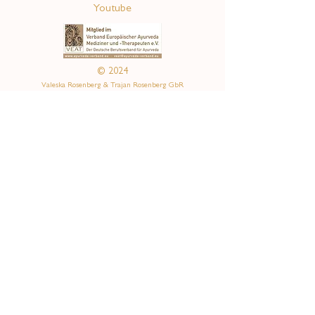
Youtube
© 2024
Valeska Rosenberg & Trajan Rosenberg GbR
mit Liebe gestaltet
alchemilladesign
Menü
Praxis
Frauen
Kids & Teens
Familien
Events
Ausbildung
Shop