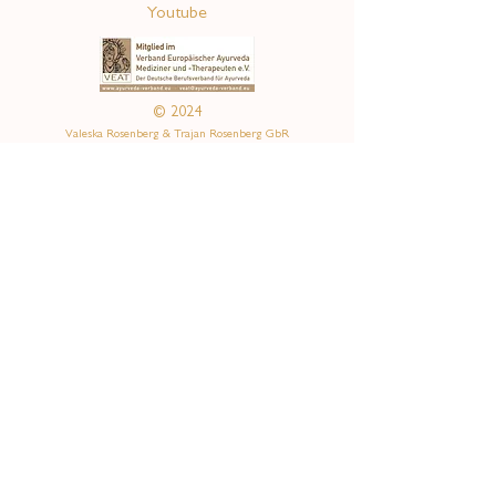
Youtube
© 2024
Valeska Rosenberg & Trajan Rosenberg GbR
mit Liebe gestaltet
alchemilladesign
Menü
Praxis
Frauen
Kids & Teens
Familien
Events
Ausbildung
Shop