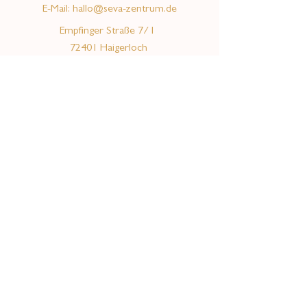
E-Mail:
hallo@seva-zentrum.de
Empfinger Straße 7/1
72401 Haigerloch
Wir sind auch über WhatsApp erreichbar!
Social Media
Facebook
Instagram
Youtube
© 2024
Valeska Rosenberg & Trajan Rosenberg GbR