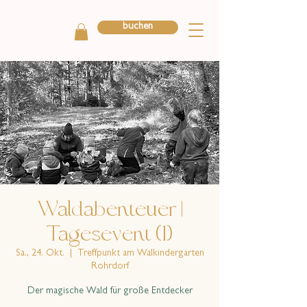
buchen
Waldabenteuer |
Tagesevent (1)
Sa., 24. Okt.
  |  
Treffpunkt am Walkindergarten
Rohrdorf
Der magische Wald für große Entdecker