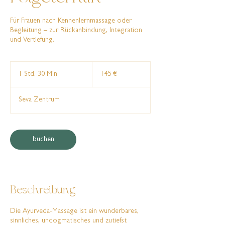
Für Frauen nach Kennenlernmassage oder
Begleitung – zur Rückanbindung, Integration
und Vertiefung.
145
Euro
1 Std. 30 Min.
1
145 €
S
t
Seva Zentrum
d
3
0
M
buchen
i
n
.
Beschreibung
Die Ayurveda-Massage ist ein wunderbares,
sinnliches, undogmatisches und zutiefst