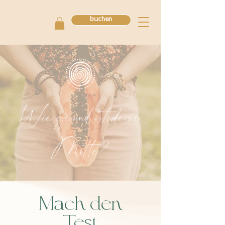
buchen
Wie gesund ist deine
Mitte?
Mach den
Test